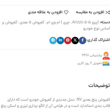
افزودن به مقایسه
افزودن به علاقه مندی
دسته:
آریزو 5-Arizzo 5
,
چری | ام وی ام
,
کفپوش 5 بعدی
,
کفپوش بر
اساس نوع خودرو
اشتراک گذاری:
پشتیبانی 24/7
تحویل ۲ روز کاری
توضیحات
کفپوش پنج بعدی NV نسل جدیدی از کفپوش خودرو است که دارای
قالب بندی استاندارد است و در طراحی آن از الگو برداری لیزری و اسکن پنج