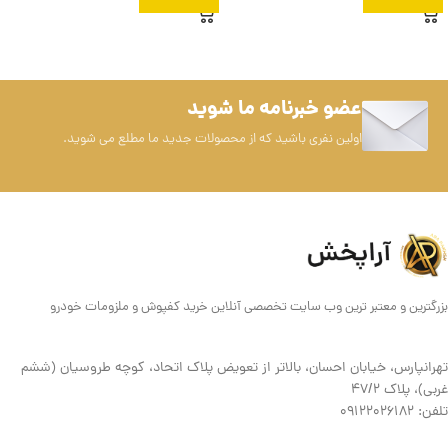
عضو خبرنامه ما شوید
اولین نفری باشید که از محصولات جدید ما مطلع می شوید.
بزرگترین و معتبر ترین وب سایت تخصصی آنلاین خرید کفپوش و ملزومات خودرو
تهرانپارس، خیابان احسان، بالاتر از تعویض پلاک اتحاد، کوچه طروسیان (ششم
غربی)، پلاک ۴۷/۲
تلفن: 09122026182