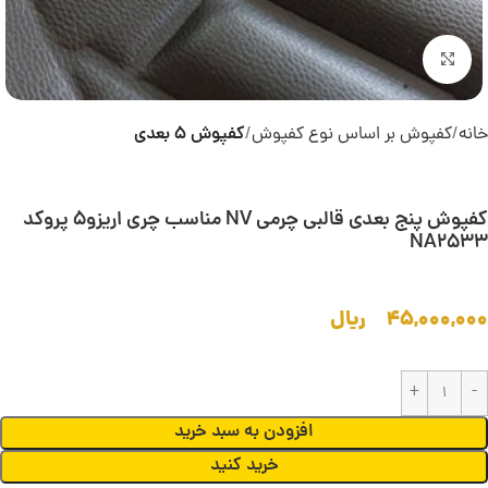
بزرگنمایی تصویر
خانه
کفپوش بر اساس نوع کفپوش
کفپوش 5 بعدی
کفپوش پنج بعدی قالبی چرمی NV مناسب چری اریزو5 پروکد
NA2533
۴۵,۰۰۰,۰۰۰
ریال
افزودن به سبد خرید
خرید کنید