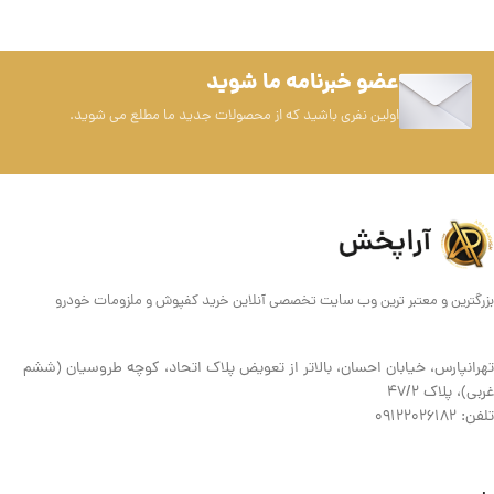
عضو خبرنامه ما شوید
اولین نفری باشید که از محصولات جدید ما مطلع می شوید.
بزرگترین و معتبر ترین وب سایت تخصصی آنلاین خرید کفپوش و ملزومات خودرو
تهرانپارس، خیابان احسان، بالاتر از تعویض پلاک اتحاد، کوچه طروسیان (ششم
غربی)، پلاک ۴۷/۲
تلفن: 09122026182