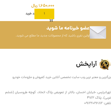
۱,۶۵۰,۰۰۰
ریال
افزودن به سبد خرید
عضو خبرنامه ما شوید
اولین نفری باشید که از محصولات جدید ما مطلع می شوید.
بزرگترین و معتبر ترین وب سایت تخصصی آنلاین خرید کفپوش و ملزومات خودرو
تهرانپارس، خیابان احسان، بالاتر از تعویض پلاک اتحاد، کوچه طروسیان (ششم
غربی)، پلاک ۴۷/۲
تلفن: 09122026182