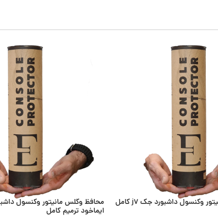
محافظ وگلس مانیتور وکنسول داشبورد جک j7 کامل
محافظ وگلس مانیتور وکنسول داشبور
ایماخود ترمیم کامل