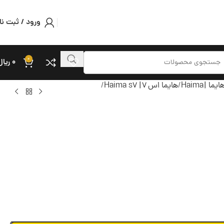
ورود / ثبت نا
0
۰
ریال
هایما |Haima
هایما اس 7| Haima s7