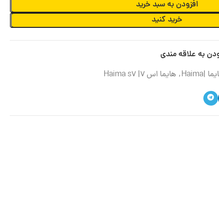
افزودن به سبد خرید
خرید کنید
دن به علاقه مندی
ما |Haima
,
هایما اس 7| Haima s7