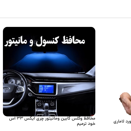
محافظ وگلس کابین ومانیتور چری ایکس 33 اس
د لاماری
خود ترمیم