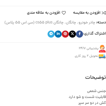
افزودن به مقایسه
افزودن به علاقه مندی
دسته:
چادر خودرو
,
چانگان
,
چانگان cs55 plus (سی اس 55 پلاس)
اشتراک گذاری:
پشتیبانی 24/7
تحویل ۲ روز کاری
توضیحات
جنس شمعی
قابلیت شست و شو دارد
کش در دو سر سپر