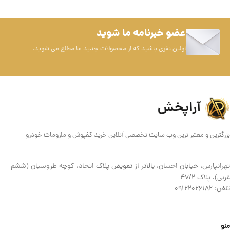
عضو خبرنامه ما شوید
اولین نفری باشید که از محصولات جدید ما مطلع می شوید.
بزرگترین و معتبر ترین وب سایت تخصصی آنلاین خرید کفپوش و ملزومات خودرو
تهرانپارس، خیابان احسان، بالاتر از تعویض پلاک اتحاد، کوچه طروسیان (ششم
غربی)، پلاک ۴۷/۲
تلفن: 09122026182
منو