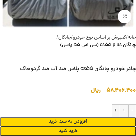
بزرگنمایی تصویر
خانه
کفپوش بر اساس نوع خودرو
چانگان
چانگان cs55 plus (سی اس 55 پلاس)
چادر خودرو چانگان cs55 پلاس ضد آب ضد گردوخاک
۵۸,۴۰۶,۴۰۰
ریال
افزودن به سبد خرید
خرید کنید