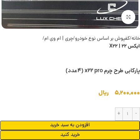
بزرگنمایی تصویر
خانه
کفپوش بر اساس نوع خودرو
چری | ام وی ام
ایکس 22 | X22
پارکابی طرح چرم x22 pro (4عدد)
۵,۲۰۰,۰۰۰
ریال
افزودن به سبد خرید
خرید کنید