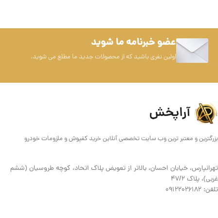
عضو خبرنامه ما شوید
اولین نفری باشید که از محصولات جدید ما مطلع می شوید.
بزرگترین و معتبر ترین وب سایت تخصصی آنلاین خرید کفپوش و ملزومات خودرو
تهرانپارس، خیابان احسان، بالاتر از تعویض پلاک اتحاد، کوچه طروسیان (ششم
غربی)، پلاک ۴۷/۲
تلفن: 09122026182