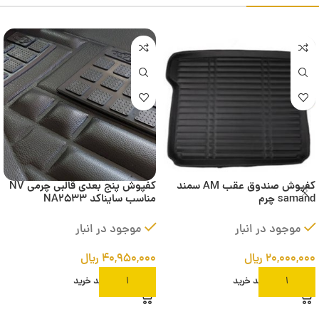
کفپوش صندوق عقب AM سمند
کفپوش پنج بعدی قالبی چرمی NV
samand چرم
مناسب سایناکد NA2533
موجود در انبار
موجود در انبار
۲۰,۰۰۰,۰۰۰
ریال
۴۰,۹۵۰,۰۰۰
ریال
افزودن به سبد خرید
افزودن به سبد خرید